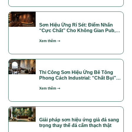
Sơn Hiệu Ứng Rỉ Sét: Điểm Nhấn
“Cực Chất” Cho Không Gian Pub,
Bar Và Phòng Gym
Xem thêm ⇾
Thi Công Sơn Hiệu Ứng Bê Tông
Phong Cách Industrial: “Chất Bụi”
Đẳng Cấp Cho Quán Cafe & Văn
Xem thêm ⇾
Phòng
Giải pháp sơn hiệu ứng giả đá sang
trọng thay thế đá cẩm thạch thật